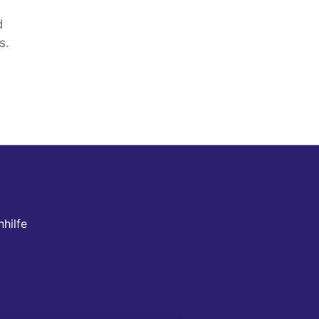
d
s.
hilfe