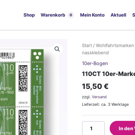
Shop
Warenkorb
Mein Konto
Aktuell
S
0
Start
/
Wohlfahrtsmarken
nassklebend
10er-Bogen
110CT 10er-Mark
15,50
€
zzgl.
Versand
Lieferzeit: ca. 3 Werktage
110CT
In den
10er-