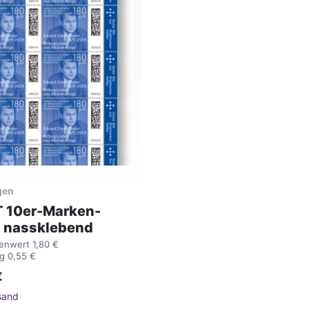
gen
 10er-Marken-
 nassklebend
enwert 1,80 €
g 0,55 €
€
sand