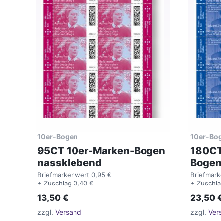
10er-Bogen
10er-Bo
95CT 10er-Marken-Bogen
180CT
nassklebend
Bogen
Briefmarkenwert 0,95 €
Briefmark
+ Zuschlag 0,40 €
+ Zuschla
13,50
€
23,50
zzgl.
Versand
zzgl.
Ver