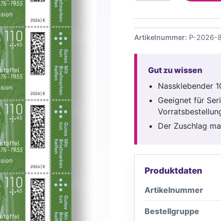
Marken-
Bogen
nassklebend
Menge
Artikelnummer:
P-2026-
Gut zu wissen
Nassklebender 1
Geeignet für Ser
Vorratsbestellun
Der Zuschlag mac
Produktdaten
Artikelnummer
Bestellgruppe